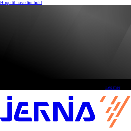
Hopp til hovedinnhold
Fri frakt over 800,-* | Klikk&hent 1 time | Retur i butikk
-
Les mer