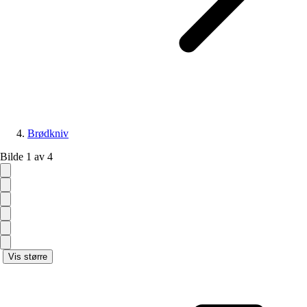
Brødkniv
Bilde 1 av 4
Vis større