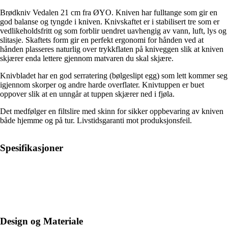
Brødkniv Vedalen 21 cm fra ØYO. Kniven har fulltange som gir en
god balanse og tyngde i kniven. Knivskaftet er i stabilisert tre som er
vedlikeholdsfritt og som forblir uendret uavhengig av vann, luft, lys og
slitasje. Skaftets form gir en perfekt ergonomi for hånden ved at
hånden plasseres naturlig over trykkflaten på kniveggen slik at kniven
skjærer enda lettere gjennom matvaren du skal skjære.
Knivbladet har en god serratering (bølgeslipt egg) som lett kommer seg
igjennom skorper og andre harde overflater. Knivtuppen er buet
oppover slik at en unngår at tuppen skjærer ned i fjøla.
Det medfølger en filtslire med skinn for sikker oppbevaring av kniven
både hjemme og på tur. Livstidsgaranti mot produksjonsfeil.
Spesifikasjoner
Design og Materiale