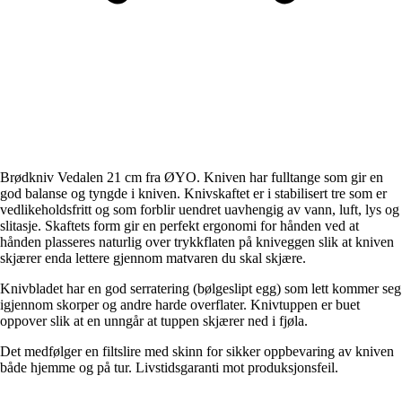
Brødkniv Vedalen 21 cm fra ØYO. Kniven har fulltange som gir en
god balanse og tyngde i kniven. Knivskaftet er i stabilisert tre som er
vedlikeholdsfritt og som forblir uendret uavhengig av vann, luft, lys og
slitasje. Skaftets form gir en perfekt ergonomi for hånden ved at
hånden plasseres naturlig over trykkflaten på kniveggen slik at kniven
skjærer enda lettere gjennom matvaren du skal skjære.
Knivbladet har en god serratering (bølgeslipt egg) som lett kommer seg
igjennom skorper og andre harde overflater. Knivtuppen er buet
oppover slik at en unngår at tuppen skjærer ned i fjøla.
Det medfølger en filtslire med skinn for sikker oppbevaring av kniven
både hjemme og på tur. Livstidsgaranti mot produksjonsfeil.