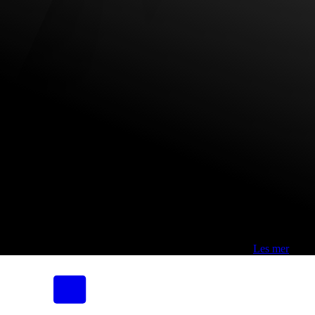
Fri frakt over 800,-* | Klikk&hent 1 time | Retur i butikk
-
Les mer