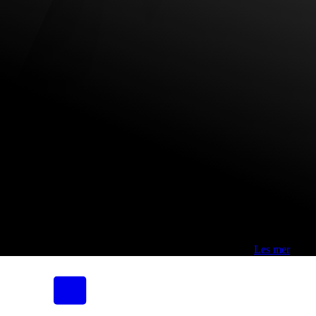
Fri frakt over 800,-* | Klikk&hent 1 time | Retur i butikk
-
Les mer