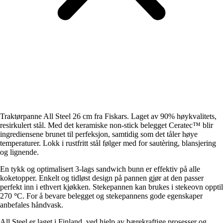
Traktørpanne All Steel 26 cm fra Fiskars. Laget av 90% høykvalitets,
resirkulert stål. Med det keramiske non-stick belegget Ceratec™ blir
ingrediensene brunet til perfeksjon, samtidig som det tåler høye
temperaturer. Lokk i rustfritt stål følger med for sautèring, blansjering
og lignende.
En tykk og optimalisert 3-lags sandwich bunn er effektiv på alle
koketopper. Enkelt og tidløst design på pannen gjør at den passer
perfekt inn i ethvert kjøkken. Stekepannen kan brukes i stekeovn opptil
270
°
C. For å bevare belegget og stekepannens gode egenskaper
anbefales håndvask.
All Steel er laget i Finland, ved hjelp av bærekraftige prosesser og