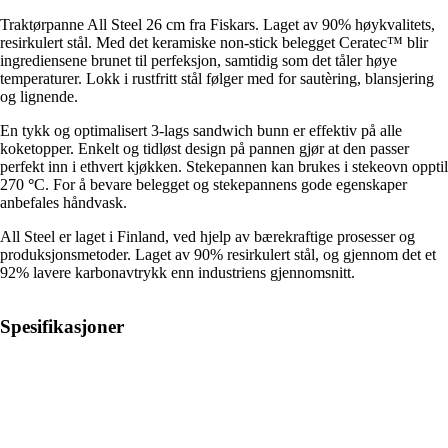
Traktørpanne All Steel 26 cm fra Fiskars. Laget av 90% høykvalitets,
resirkulert stål. Med det keramiske non-stick belegget Ceratec™ blir
ingrediensene brunet til perfeksjon, samtidig som det tåler høye
temperaturer. Lokk i rustfritt stål følger med for sautèring, blansjering
og lignende.
En tykk og optimalisert 3-lags sandwich bunn er effektiv på alle
koketopper. Enkelt og tidløst design på pannen gjør at den passer
perfekt inn i ethvert kjøkken. Stekepannen kan brukes i stekeovn opptil
270
°
C. For å bevare belegget og stekepannens gode egenskaper
anbefales håndvask.
All Steel er laget i Finland, ved hjelp av bærekraftige prosesser og
produksjonsmetoder. Laget av 90% resirkulert stål, og gjennom det et
92% lavere karbonavtrykk enn industriens gjennomsnitt.
Spesifikasjoner