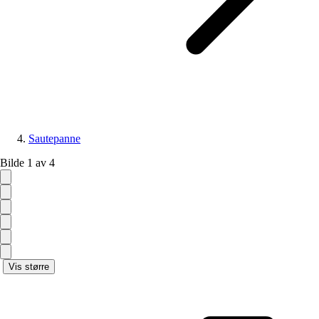
Sautepanne
Bilde 1 av 4
Vis større