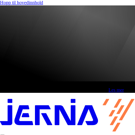
Hopp til hovedinnhold
Fri frakt over 800,-* | Klikk&hent 1 time | Retur i butikk
-
Les mer