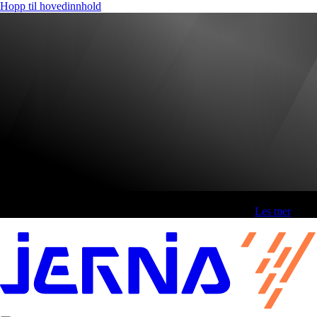
Hopp til hovedinnhold
Fri frakt over 800,-* | Klikk&hent 1 time | Retur i butikk
-
Les mer