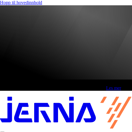
Hopp til hovedinnhold
Fri frakt over 800,-* | Klikk&hent 1 time | Retur i butikk
-
Les mer