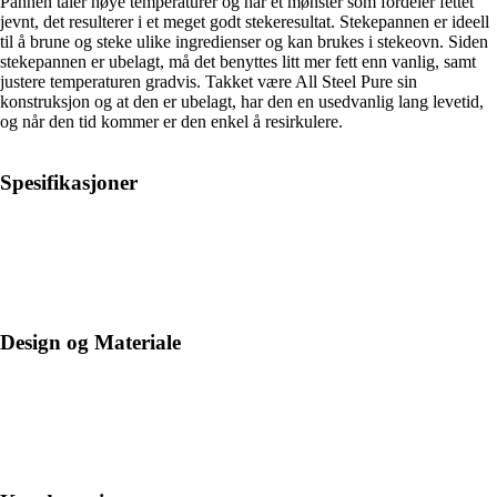
Pannen tåler høye temperaturer og har et mønster som fordeler fettet
jevnt, det resulterer i et meget godt stekeresultat. Stekepannen er ideell
til å brune og steke ulike ingredienser og kan brukes i stekeovn. Siden
stekepannen er ubelagt, må det benyttes litt mer fett enn vanlig, samt
justere temperaturen gradvis. Takket være All Steel Pure sin
konstruksjon og at den er ubelagt, har den en usedvanlig lang levetid,
og når den tid kommer er den enkel å resirkulere.
Spesifikasjoner
Design og Materiale