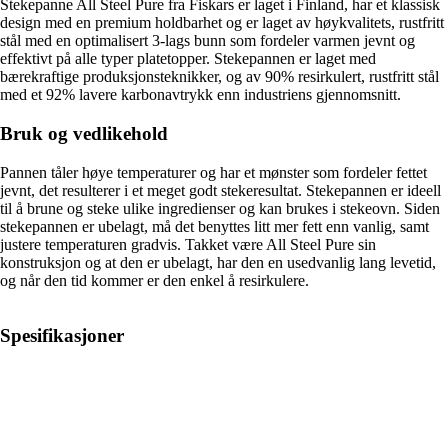
Stekepanne All Steel Pure fra Fiskars er laget i Finland, har et klassisk
design med en premium holdbarhet og er laget av høykvalitets, rustfritt
stål med en optimalisert 3-lags bunn som fordeler varmen jevnt og
effektivt på alle typer platetopper. Stekepannen er laget med
bærekraftige produksjonsteknikker, og av 90% resirkulert, rustfritt stål
med et 92% lavere karbonavtrykk enn industriens gjennomsnitt.
Bruk og vedlikehold
Pannen tåler høye temperaturer og har et mønster som fordeler fettet
jevnt, det resulterer i et meget godt stekeresultat. Stekepannen er ideell
til å brune og steke ulike ingredienser og kan brukes i stekeovn. Siden
stekepannen er ubelagt, må det benyttes litt mer fett enn vanlig, samt
justere temperaturen gradvis. Takket være All Steel Pure sin
konstruksjon og at den er ubelagt, har den en usedvanlig lang levetid,
og når den tid kommer er den enkel å resirkulere.
Spesifikasjoner