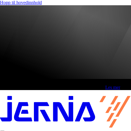
Hopp til hovedinnhold
Fri frakt over 800,-* | Klikk&hent 1 time | Retur i butikk
-
Les mer