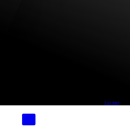
Fri frakt over 800,-* | Klikk&hent 1 time | Retur i butikk
-
Les mer