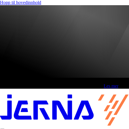
Hopp til hovedinnhold
Fri frakt over 800,-* | Klikk&hent 1 time | Retur i butikk
-
Les mer