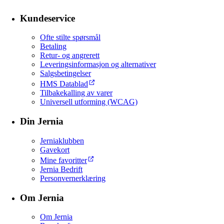
Kundeservice
Ofte stilte spørsmål
Betaling
Retur- og angrerett
Leveringsinformasjon og alternativer
Salgsbetingelser
HMS Datablad
Tilbakekalling av varer
Universell utforming (WCAG)
Din Jernia
Jerniaklubben
Gavekort
Mine favoritter
Jernia Bedrift
Personvernerklæring
Om Jernia
Om Jernia