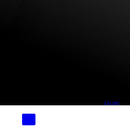
Fri frakt over 800,-* | Klikk&hent 1 time | Retur i butikk
-
Les mer