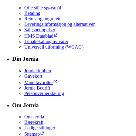
Ofte stilte spørsmål
Betaling
Retur- og angrerett
Leveringsinformasjon og alternativer
Salgsbetingelser
HMS Datablad
Tilbakekalling av varer
Universell utforming (WCAG)
Din Jernia
Jerniaklubben
Gavekort
Mine favoritter
Jernia Bedrift
Personvernerklæring
Om Jernia
Om Jernia
Bærekraft
Ledige stillinger
Sitemap