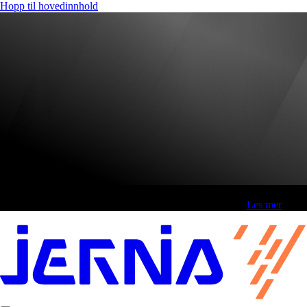
Hopp til hovedinnhold
Fri frakt over 800,-* | Klikk&hent 1 time | Retur i butikk
-
Les mer