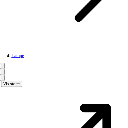
Lampe
Vis større