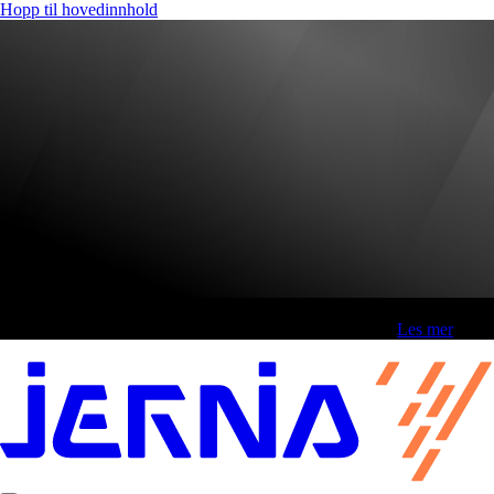
Hopp til hovedinnhold
Fri frakt over 800,-* | Klikk&hent 1 time | Retur i butikk
-
Les mer