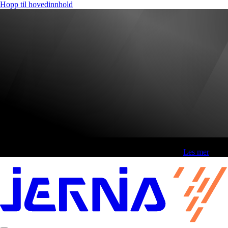
Hopp til hovedinnhold
Fri frakt over 800,-* | Klikk&hent 1 time | Retur i butikk
-
Les mer