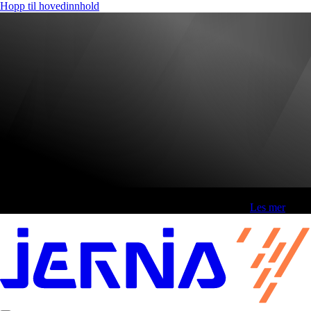
Hopp til hovedinnhold
Fri frakt over 800,-* | Klikk&hent 1 time | Retur i butikk
-
Les mer