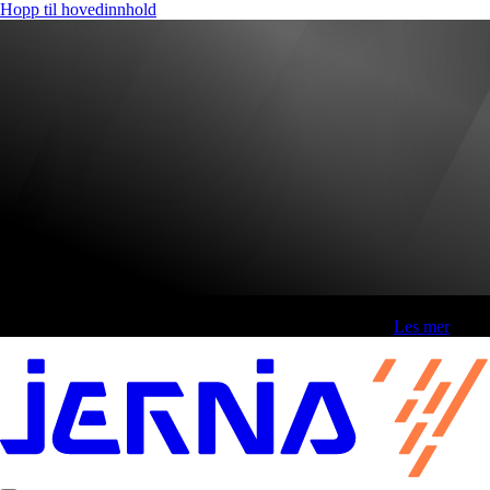
Hopp til hovedinnhold
Fri frakt over 800,-* | Klikk&hent 1 time | Retur i butikk
-
Les mer