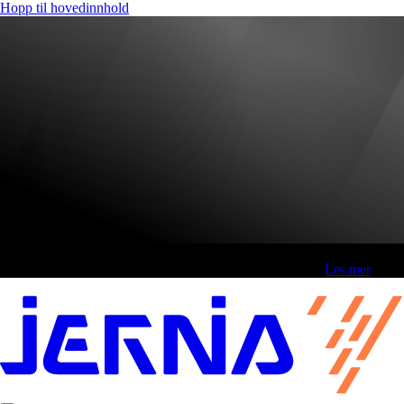
Hopp til hovedinnhold
Fri frakt over 800,-* | Klikk&hent 1 time | Retur i butikk
-
Les mer