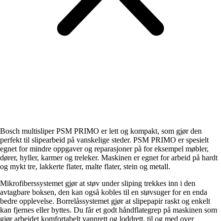
Bosch multisliper PSM PRIMO er lett og kompakt, som gjør den
perfekt til slipearbeid på vanskelige steder. PSM PRIMO er spesielt
egnet for mindre oppgaver og reparasjoner på for eksempel møbler,
dører, hyller, karmer og treleker. Maskinen er egnet for arbeid på hardt
og mykt tre, lakkerte flater, malte flater, stein og metall.
Mikrofiberssystemet gjør at støv under sliping trekkes inn i den
avtagbare boksen, den kan også kobles til en støvsuger for en enda
bedre opplevelse. Borrelåssystemet gjør at slipepapir raskt og enkelt
kan fjernes eller byttes. Du får et godt håndflategrep på maskinen som
gjør arbeidet komfortabelt vannrett og loddrett, til og med over