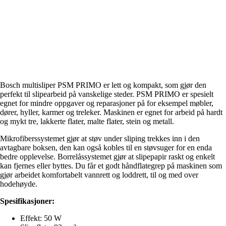
Bosch multisliper PSM PRIMO er lett og kompakt, som gjør den
perfekt til slipearbeid på vanskelige steder. PSM PRIMO er spesielt
egnet for mindre oppgaver og reparasjoner på for eksempel møbler,
dører, hyller, karmer og treleker. Maskinen er egnet for arbeid på hardt
og mykt tre, lakkerte flater, malte flater, stein og metall.
Mikrofiberssystemet gjør at støv under sliping trekkes inn i den
avtagbare boksen, den kan også kobles til en støvsuger for en enda
bedre opplevelse. Borrelåssystemet gjør at slipepapir raskt og enkelt
kan fjernes eller byttes. Du får et godt håndflategrep på maskinen som
gjør arbeidet komfortabelt vannrett og loddrett, til og med over
hodehøyde.
Spesifikasjoner:
Effekt: 50 W