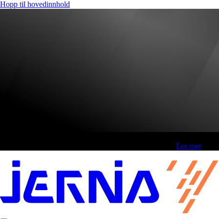
Hopp til hovedinnhold
Fri frakt over 800,-* | Klikk&hent 1 time | Retur i butikk
-
Les mer