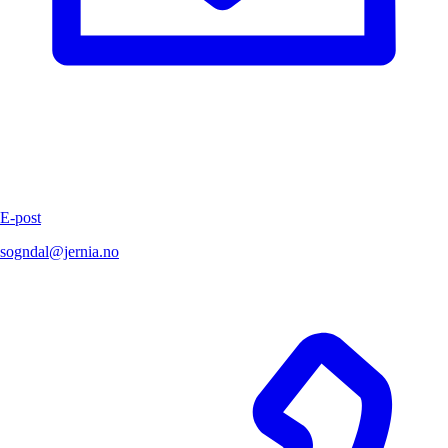
E-post
sogndal@jernia.no