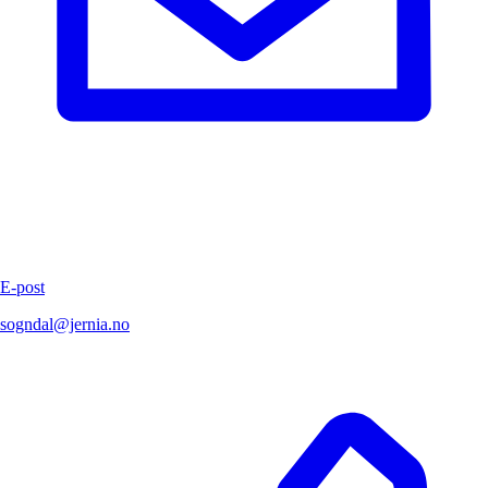
E-post
sogndal@jernia.no