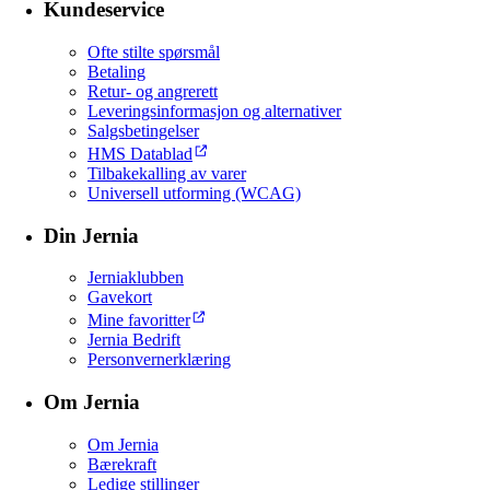
Kundeservice
Ofte stilte spørsmål
Betaling
Retur- og angrerett
Leveringsinformasjon og alternativer
Salgsbetingelser
HMS Datablad
Tilbakekalling av varer
Universell utforming (WCAG)
Din Jernia
Jerniaklubben
Gavekort
Mine favoritter
Jernia Bedrift
Personvernerklæring
Om Jernia
Om Jernia
Bærekraft
Ledige stillinger