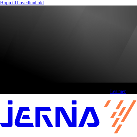
Hopp til hovedinnhold
Fri frakt over 800,-* | Klikk&hent 1 time | Retur i butikk
-
Les mer