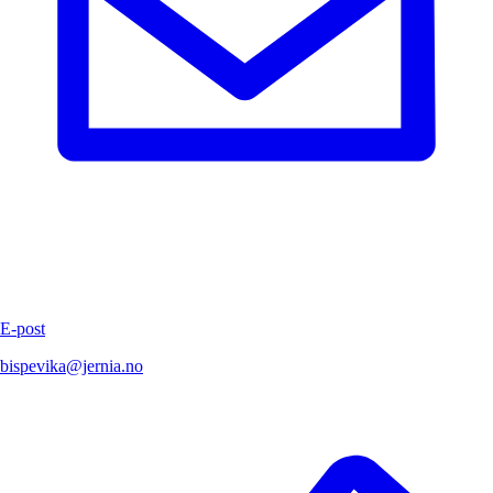
E-post
bispevika@jernia.no