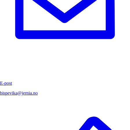
E-post
bispevika@jernia.no