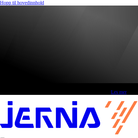
Hopp til hovedinnhold
Fri frakt over 800,-* | Klikk&hent 1 time | Retur i butikk
-
Les mer