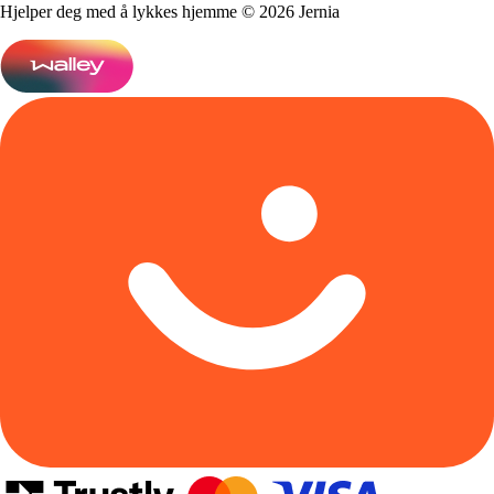
Hjelper deg med å lykkes hjemme © 2026 Jernia