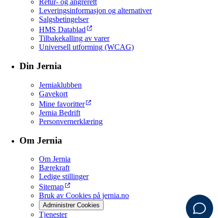
Retur- og angrerett
Leveringsinformasjon og alternativer
Salgsbetingelser
HMS Datablad
Tilbakekalling av varer
Universell utforming (WCAG)
Din Jernia
Jerniaklubben
Gavekort
Mine favoritter
Jernia Bedrift
Personvernerklæring
Om Jernia
Om Jernia
Bærekraft
Ledige stillinger
Sitemap
Bruk av Cookies på jernia.no
Administrer Cookies
Tjenester