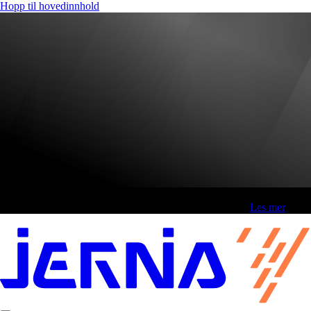
Hopp til hovedinnhold
Fri frakt over 800,-* | Klikk&hent 1 time | Retur i butikk
-
Les mer