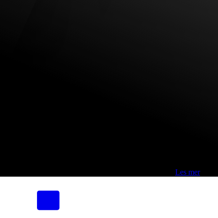
Fri frakt over 800,-* | Klikk&hent 1 time | Retur i butikk
-
Les mer