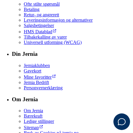
Ofte stilte spørsmål
Betaling
Retur- og angrerett
Leveringsinformasjon og alternativer
Salgsbetingelser
HMS Datablad
Tilbakekalling av varer
Universell utforming (WCAG)
Din Jernia
Jerniaklubben
Gavekort
Mine favoritter
Jernia Bedrift
Personvernerklæring
Om Jernia
Om Jernia
Bærekraft
Ledige stillinger
Sitemap
Bruk av Cookies på jernia.no