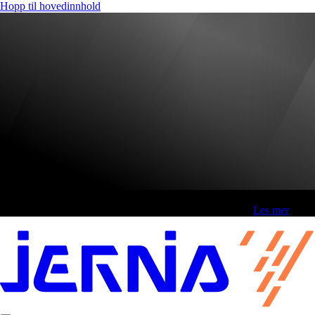
Hopp til hovedinnhold
Fri frakt over 800,-* | Klikk&hent 1 time | Retur i butikk
-
Les mer