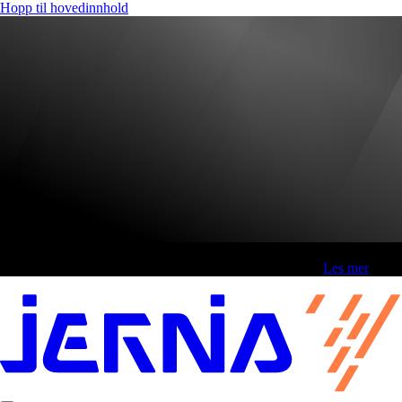
Hopp til hovedinnhold
Fri frakt over 800,-* | Klikk&hent 1 time | Retur i butikk
-
Les mer